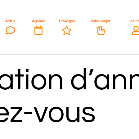
Actus
Agenda
Privilèges
Votre projet
Les P
ation d’ann
ez-vous