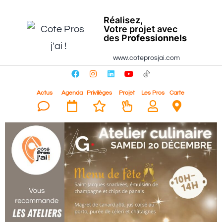
Réalisez,
Votre projet avec
des P
rofessionnels
www.coteprosjai.com
Actus
Agenda
Privilèges
Projet
Les Pros
Carte