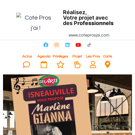
Réalisez,
Votre projet avec
des P
rofessionnels
www.coteprosjai.com
Actus
Agenda
Privilèges
Projet
Les Pros
Carte