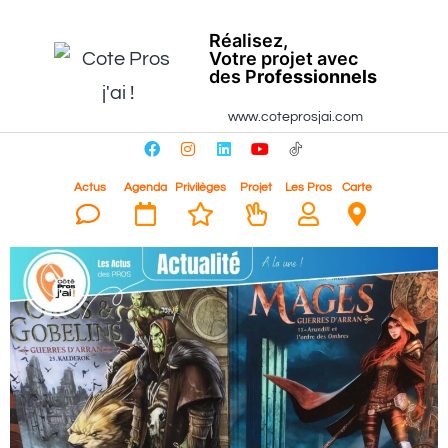
Réalisez,
Votre projet avec
des P
rofessionnels
www.coteprosjai.com
Actus
Agenda
Privilèges
Projet
Les Pros
Carte