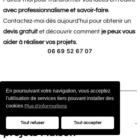
avec professionnalisme et savoir-faire
.
Contactez-moi dès aujourd’hui pour obtenir un
devis gratuit
et découvrir comment
je peux vous
aider à réaliser vos projets
.
06 69 52 67 07
En poursuivant votre navigation, vous acceptez
l'utilisation de services tiers pouvant installer des
cookies
Plus d'informations
Retrouvez LUBIN
Multiservices
dans les
Tout refuser
Tout accepter
projets Maison