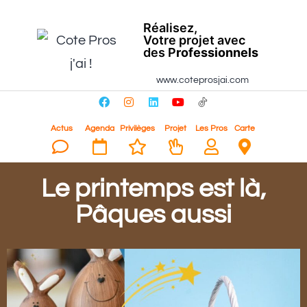
Réalisez,
Votre projet avec
des P
rofessionnels
www.coteprosjai.com
Actus
Agenda
Privilèges
Projet
Les Pros
Carte
Le printemps est là,
Pâques aussi