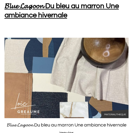
𝓑𝓵𝓾𝓮 𝓛𝓪𝓰𝓸𝓸𝓷 Du bleu au marron Une
ambiance hivernale
𝓑𝓵𝓾𝓮 𝓛𝓪𝓰𝓸𝓸𝓷 Du bleu au marron Une ambiance hivernale