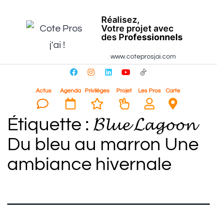
Réalisez,
Votre projet avec
des P
rofessionnels
www.coteprosjai.com
Actus
Agenda
Privilèges
Projet
Les Pros
Carte
Étiquette :
𝓑𝓵𝓾𝓮 𝓛𝓪𝓰𝓸𝓸𝓷
Du bleu au marron Une
ambiance hivernale