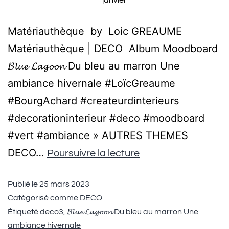
janvier
Matériauthèque by Loic GREAUME
Matériauthèque | DECO Album Moodboard
𝓑𝓵𝓾𝓮 𝓛𝓪𝓰𝓸𝓸𝓷 Du bleu au marron Une
ambiance hivernale #LoïcGreaume
#BourgAchard #createurdinterieurs
#decorationinterieur #deco #moodboard
#vert #ambiance » AUTRES THEMES
DECO…
Poursuivre la lecture
Publié le
25 mars 2023
Catégorisé comme
DECO
Étiqueté
deco3
,
𝓑𝓵𝓾𝓮 𝓛𝓪𝓰𝓸𝓸𝓷 Du bleu au marron Une
ambiance hivernale