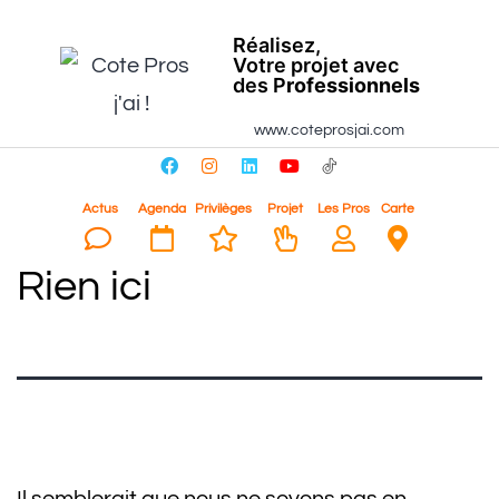
Réalisez,
Votre projet avec
des P
rofessionnels
www.coteprosjai.com
Actus
Agenda
Privilèges
Projet
Les Pros
Carte
Rien ici