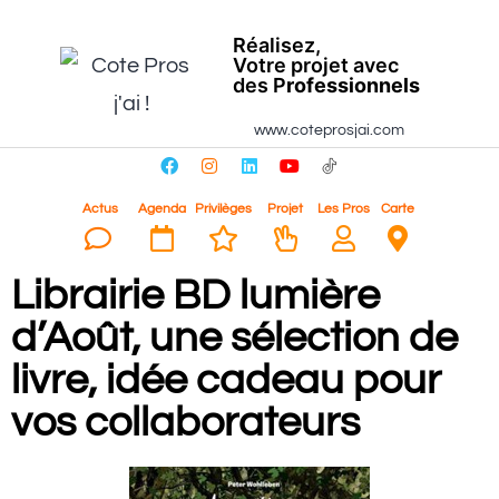
Réalisez,
Votre projet avec
des P
rofessionnels
www.coteprosjai.com
Actus
Agenda
Privilèges
Projet
Les Pros
Carte
Librairie BD lumière
d’Août, une sélection de
livre, idée cadeau pour
vos collaborateurs