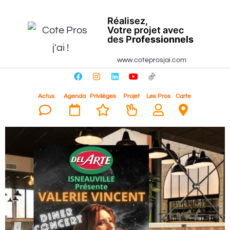
Réalisez,
Votre projet avec
des P
rofessionnels
www.coteprosjai.com
Actus
Agenda
Privilèges
Projet
Les Pros
Carte