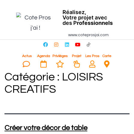
Réalisez,
Votre projet avec
des P
rofessionnels
www.coteprosjai.com
Actus
Agenda
Privilèges
Projet
Les Pros
Carte
Catégorie :
LOISIRS
CREATIFS
Créer votre décor de table