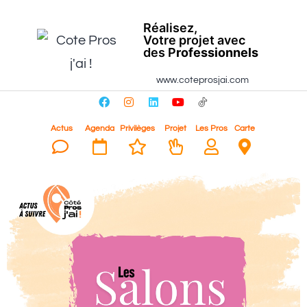
Réalisez,
Votre projet avec
des P
rofessionnels
www.coteprosjai.com
Actus
Agenda
Privilèges
Projet
Les Pros
Carte