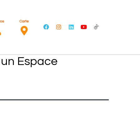
ros
Carte
s un Espace