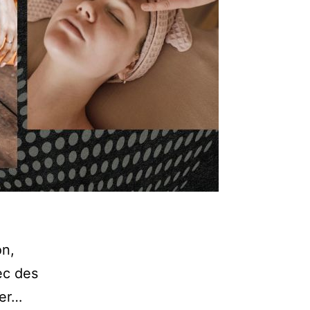
on,
ec des
ser…