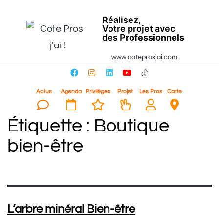
Réalisez,
Votre projet avec
des P
rofessionnels
www.coteprosjai.com
Actus
Agenda
Privilèges
Projet
Les Pros
Carte
Étiquette :
Boutique
bien-être
L’arbre minéral Bien-être