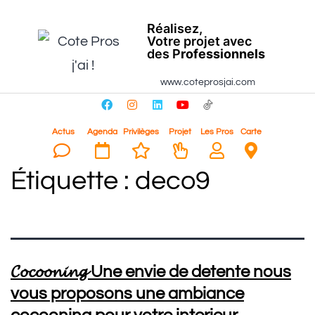
Réalisez,
Votre projet avec
des P
rofessionnels
www.coteprosjai.com
Actus
Agenda
Privilèges
Projet
Les Pros
Carte
Étiquette :
deco9
𝓒𝓸𝓬𝓸𝓸𝓷𝓲𝓷𝓰 Une envie de detente nous
vous proposons une ambiance