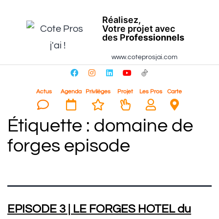
Réalisez,
Votre projet avec
des P
rofessionnels
www.coteprosjai.com
Actus
Agenda
Privilèges
Projet
Les Pros
Carte
Étiquette :
domaine de
forges episode
EPISODE 3 | LE FORGES HOTEL du