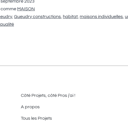
 septembre 2023
é comme
MAISON
eudry
,
Gueudry constructions
,
habitat
,
maisons individuelles
,
u
 qualité
Côté Projets, côté Pros j’ai !
A propos
Tous les Projets