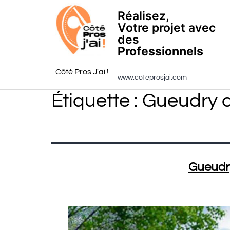
Réalisez,
Votre projet avec
des
Professionnels
Côté Pros J'ai !
www.coteprosjai.com
Étiquette :
Gueudry c
Gueudry