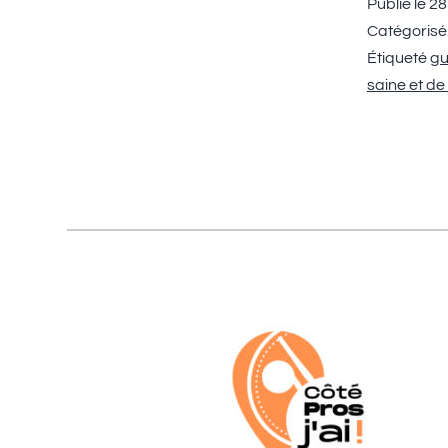
Publié le
28
Catégoris
Étiqueté
gu
saine et de