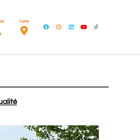
ros
Carte
alité