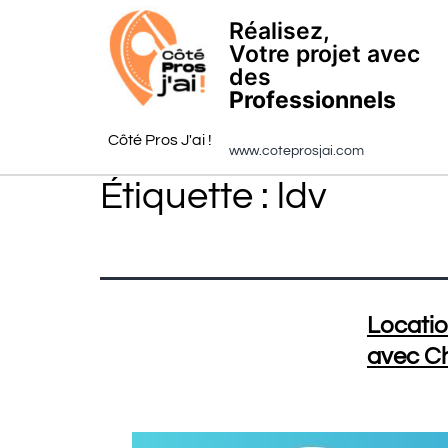
Réalisez,
Votre projet avec
des
Professionnels
Côté Pros J'ai !
www.coteprosjai.com
Étiquette :
ldv
Locatio
avec C