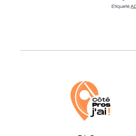
Étiqueté
AD