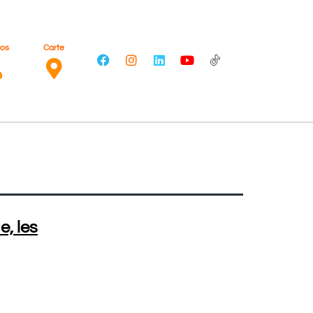
ros
Carte
, les