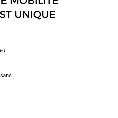
ers
 sans