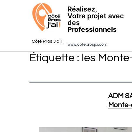
Réalisez,
Votre projet avec
des
Professionnels
Côté Pros J'ai !
www.coteprosjai.com
Étiquette :
les Monte
ADM SAN
Monte-e