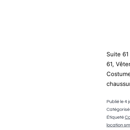
Suite 6
61, Vêt
Costume
chaussur
Publié le
4 
Catégoris
Étiqueté
Co
location s