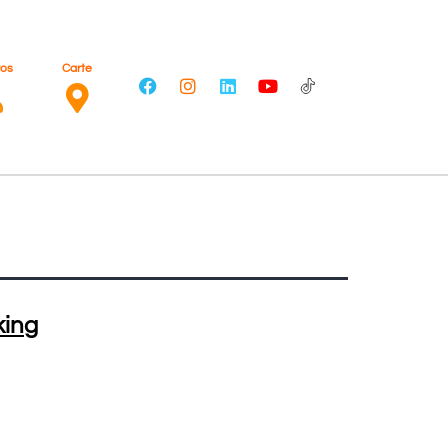
ros
Carte
king