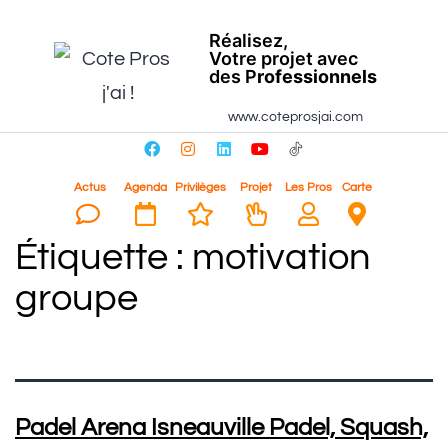
Réalisez,
Votre projet avec
des P
rofessionnels
www.coteprosjai.com
Actus
Agenda
Privilèges
Projet
Les Pros
Carte
Étiquette :
motivation
groupe
Padel Arena Isneauville Padel, Squash,