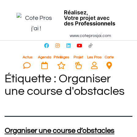
Réalisez,
Votre projet avec
des P
rofessionnels
www.coteprosjai.com
Actus
Agenda
Privilèges
Projet
Les Pros
Carte
Étiquette :
Organiser
une course d'obstacles
Organiser une course d’obstacles