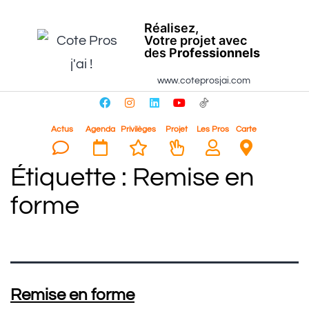
Réalisez,
Votre projet avec
des P
rofessionnels
www.coteprosjai.com
Actus
Agenda
Privilèges
Projet
Les Pros
Carte
Étiquette :
Remise en
forme
Remise en forme