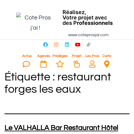
Réalisez,
Votre projet avec
des P
rofessionnels
www.coteprosjai.com
Actus
Agenda
Privilèges
Projet
Les Pros
Carte
Étiquette :
restaurant
forges les eaux
Le VALHALLA Bar Restaurant Hôtel