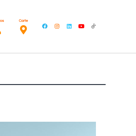
ros
Carte