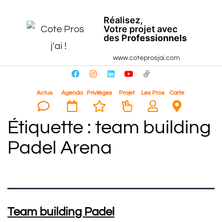
Réalisez,
Votre projet avec
des P
rofessionnels
www.coteprosjai.com
Actus
Agenda
Privilèges
Projet
Les Pros
Carte
Étiquette :
team building
Padel Arena
Team building Padel