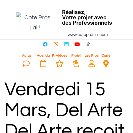
Réalisez,
Votre projet avec
des P
rofessionnels
www.coteprosjai.com
Actus
Agenda
Privilèges
Projet
Les Pros
Carte
Vendredi 15
Mars, Del Arte
Del Arte reçoit