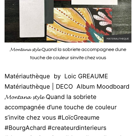
𝓜𝓸𝓷𝓽𝓪𝓷𝓪 𝓼𝓽𝔂𝓵𝓮 Quand la sobriete accompagnee dune
touche de couleur sinvite chez vous
Matériauthèque by Loic GREAUME
Matériauthèque | DECO Album Moodboard
𝓜𝓸𝓷𝓽𝓪𝓷𝓪 𝓼𝓽𝔂𝓵𝓮 Quand la sobriete
accompagnée d’une touche de couleur
s’invite chez vous #LoïcGreaume
#BourgAchard #createurdinterieurs