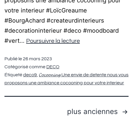
proposons une ambiance cocooning pour
votre interieur #LoïcGreaume
#BourgAchard #createurdinterieurs
#decorationinterieur #deco #moodboard
#vert…
Poursuivre la lecture
Publié le
26 mars 2023
Catégorisé comme
DECO
Étiqueté
deco9
,
𝓒𝓸𝓬𝓸𝓸𝓷𝓲𝓷𝓰 Une envie de detente nous vous
proposons une ambiance cocooning pour votre interieur
plus anciennes