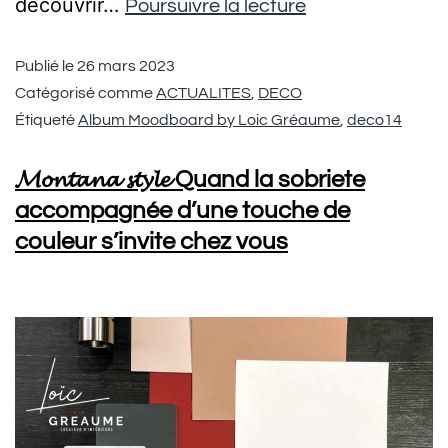
découvrir…
Poursuivre la lecture
Publié le
26 mars 2023
Catégorisé comme
ACTUALITES
,
DECO
Étiqueté
Album Moodboard by Loic Gréaume
,
deco14
𝓜𝓸𝓷𝓽𝓪𝓷𝓪 𝓼𝓽𝔂𝓵𝓮 Quand la sobriete
accompagnée d’une touche de
couleur s’invite chez vous