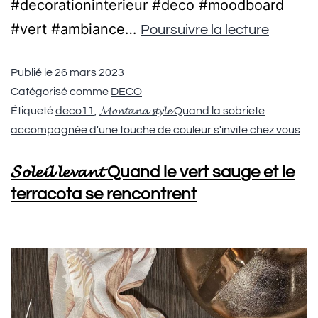
#decorationinterieur #deco #moodboard
#vert #ambiance…
Poursuivre la lecture
Publié le
26 mars 2023
Catégorisé comme
DECO
Étiqueté
deco11
,
𝓜𝓸𝓷𝓽𝓪𝓷𝓪 𝓼𝓽𝔂𝓵𝓮 Quand la sobriete
accompagnée d'une touche de couleur s'invite chez vous
𝓢𝓸𝓵𝓮𝓲𝓵 𝓵𝓮𝓿𝓪𝓷𝓽 Quand le vert sauge et le
terracota se rencontrent