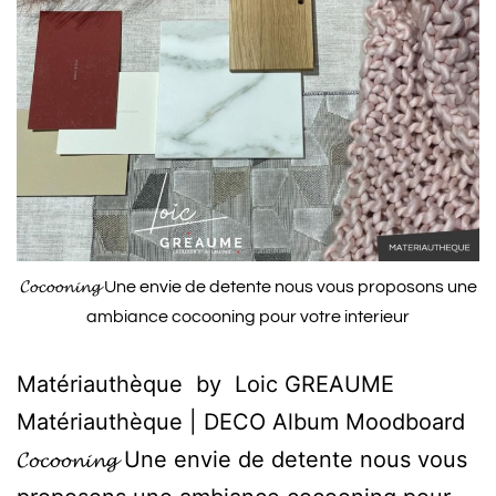
𝓒𝓸𝓬𝓸𝓸𝓷𝓲𝓷𝓰 Une envie de detente nous vous proposons une
ambiance cocooning pour votre interieur
Matériauthèque by Loic GREAUME
Matériauthèque | DECO Album Moodboard
𝓒𝓸𝓬𝓸𝓸𝓷𝓲𝓷𝓰 Une envie de detente nous vous