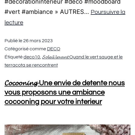
#decorationinterieur #deco #moodboard
#vert #ambiance » AUTRES…
Poursuivre la
lecture
Publié le
26 mars 2023
Catégorisé comme
DECO
Étiqueté
deco10
,
𝓢𝓸𝓵𝓮𝓲𝓵 𝓵𝓮𝓿𝓪𝓷𝓽 Quand le vert sauge et le
terracota se rencontrent
𝓒𝓸𝓬𝓸𝓸𝓷𝓲𝓷𝓰 Une envie de detente nous
vous proposons une ambiance
cocooning pour votre interieur