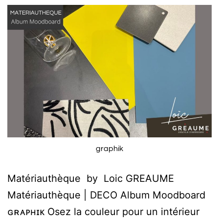
graphik
Matériauthèque by Loic GREAUME
Matériauthèque | DECO Album Moodboard
ɢʀᴀᴘʜɪᴋ Osez la couleur pour un intérieur