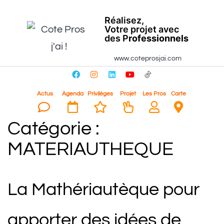
Réalisez,
Votre projet avec
des P
rofessionnels
www.coteprosjai.com
Actus
Agenda
Privilèges
Projet
Les Pros
Carte
Catégorie :
MATERIAUTHEQUE
La Mathériautèque pour
apporter des idées de