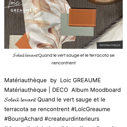
𝓢𝓸𝓵𝓮𝓲𝓵 𝓵𝓮𝓿𝓪𝓷𝓽 Quand le vert sauge et le terracota se
rencontrent
Matériauthèque by Loic GREAUME
Matériauthèque | DECO Album Moodboard
𝓢𝓸𝓵𝓮𝓲𝓵 𝓵𝓮𝓿𝓪𝓷𝓽 Quand le vert sauge et le
terracota se rencontrent #LoïcGreaume
#BourgAchard #createurdinterieurs