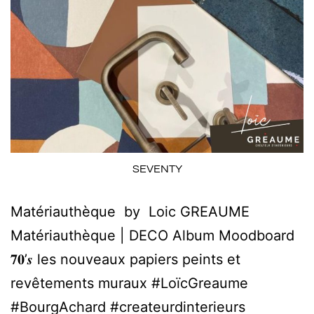
SEVENTY
Matériauthèque by Loic GREAUME
Matériauthèque | DECO Album Moodboard
𝟕𝟎’𝒔 les nouveaux papiers peints et
revêtements muraux #LoïcGreaume
#BourgAchard #createurdinterieurs