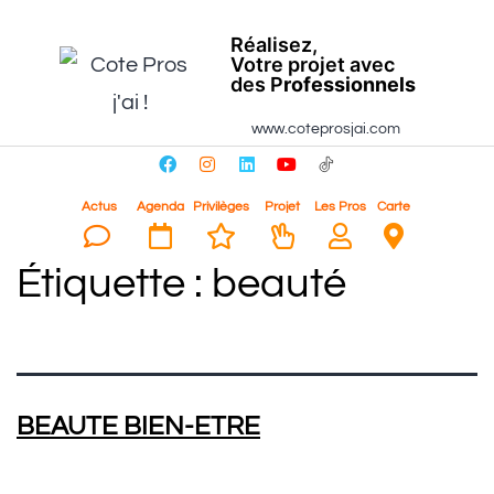
Réalisez,
Votre projet avec
des P
rofessionnels
www.coteprosjai.com
Actus
Agenda
Privilèges
Projet
Les Pros
Carte
Étiquette :
beauté
BEAUTE BIEN-ETRE