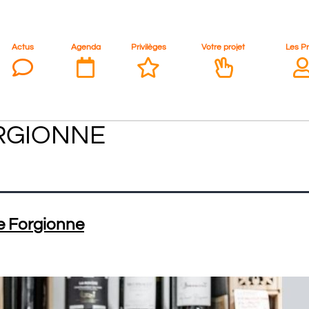
Actus
Agenda
Privilèges
Votre projet
Les P
RGIONNE
e Forgionne