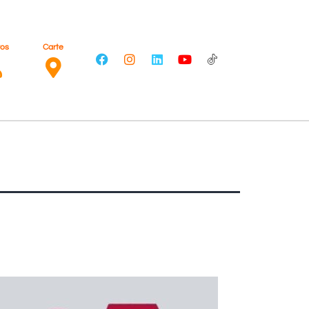
ros
Carte