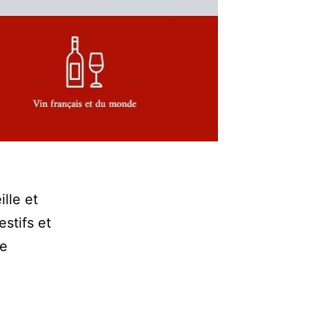
lle et
stifs et
re