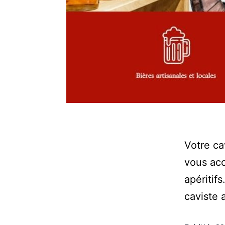
Votre ca
vous acc
apériti
caviste