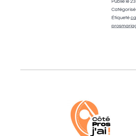
Publié le
23
Catégoris
Étiqueté
ca
prosmaria