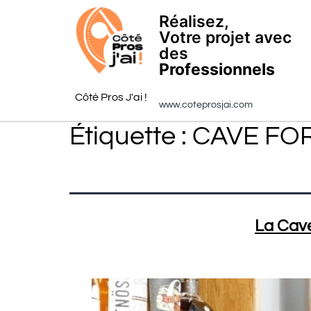
Réalisez,
Votre projet avec
des
Professionnels
Côté Pros J'ai !
www.coteprosjai.com
Étiquette :
CAVE FO
La Cav