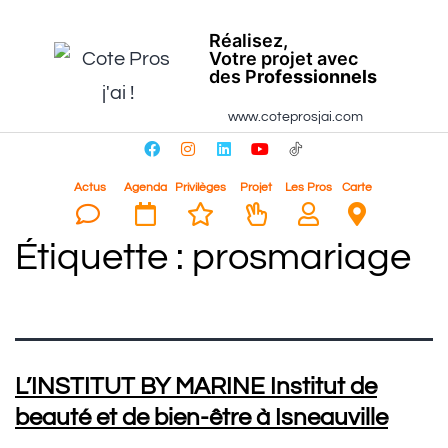
Réalisez,
Votre projet avec
des P
rofessionnels
www.coteprosjai.com
Actus
Agenda
Privilèges
Projet
Les Pros
Carte
Étiquette :
prosmariage
L’INSTITUT BY MARINE Institut de
beauté et de bien-être à Isneauville