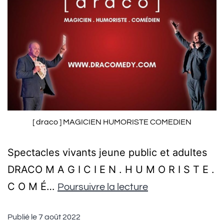
[ draco ] MAGICIEN HUMORISTE COMEDIEN
Spectacles vivants jeune public et adultes
DRACO M A G I C I E N . H U M O R I S T E .
C O M É…
Poursuivre la lecture
Publié le
7 août 2022