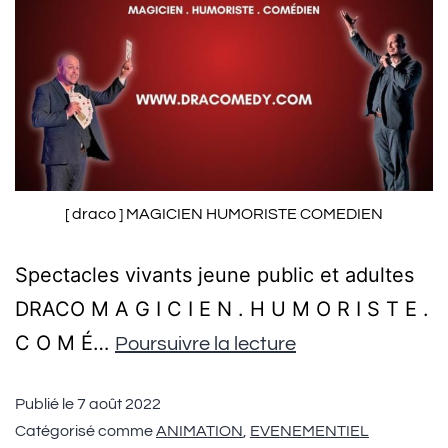
[ draco ] MAGICIEN HUMORISTE COMEDIEN
Spectacles vivants jeune public et adultes
DRACO M A G I C I E N . H U M O R I S T E .
C O M É…
Poursuivre la lecture
Publié le
7 août 2022
Catégorisé comme
ANIMATION
,
EVENEMENTIEL