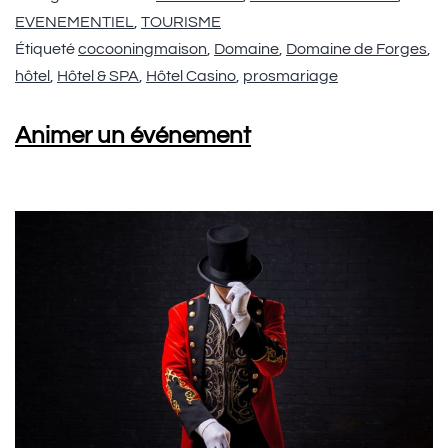
EVENEMENTIEL
,
TOURISME
Étiqueté
cocooningmaison
,
Domaine
,
Domaine de Forges
,
hôtel
,
Hôtel & SPA
,
Hôtel Casino
,
prosmariage
Animer un événement