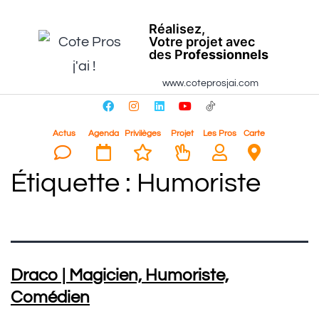
Réalisez,
Votre projet avec
des P
rofessionnels
www.coteprosjai.com
Actus
Agenda
Privilèges
Projet
Les Pros
Carte
Étiquette :
Humoriste
Draco | Magicien, Humoriste,
Comédien