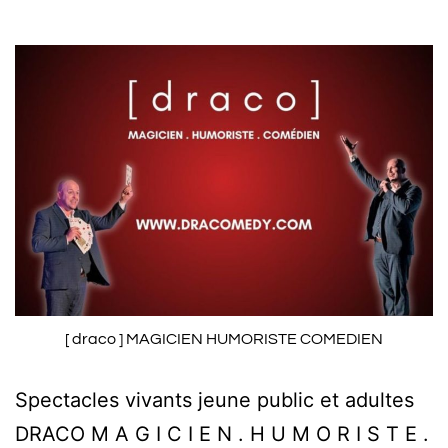
[ draco ] MAGICIEN HUMORISTE COMEDIEN
Spectacles vivants jeune public et adultes
DRACO M A G I C I E N . H U M O R I S T E .