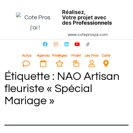
Réalisez,
Votre projet avec
des P
rofessionnels
www.coteprosjai.com
Actus
Agenda
Privilèges
Projet
Les Pros
Carte
Étiquette :
NAO Artisan
fleuriste « Spécial
Mariage »