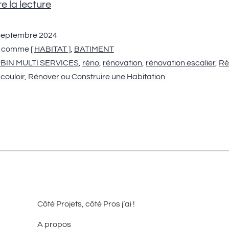
e la lecture
septembre 2024
é comme
[ HABITAT ]
,
BATIMENT
BIN MULTI SERVICES
,
réno
,
rénovation
,
rénovation escalier
,
Ré
couloir
,
Rénover ou Construire une Habitation
Côté Projets, côté Pros j’ai !
A propos