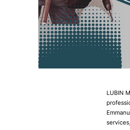
LUBIN Mu
professi
Emmanuel
services