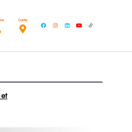
ros
Carte
 et