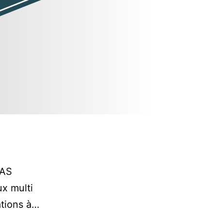
SAS
x multi
ations à…