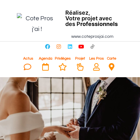
Réalisez,
Votre projet avec
des P
rofessionnels
www.coteprosjai.com
Actus
Agenda
Privilèges
Projet
Les Pros
Carte