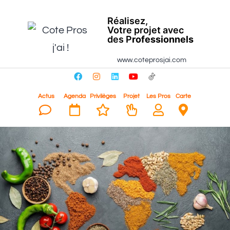
Réalisez,
Votre projet avec
des P
rofessionnels
www.coteprosjai.com
Actus
Agenda
Privilèges
Projet
Les Pros
Carte